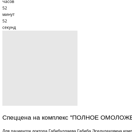
часов
52
минут
52
секунд
Спеццена на комплекс "ПОЛНОЕ ОМОЛОЖЕ
Для пациенток доктора Габибуллаева Габиба Эседулаховича ком