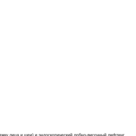
жку лица и шеи) и эндоскопический лобно-височный лифтинг