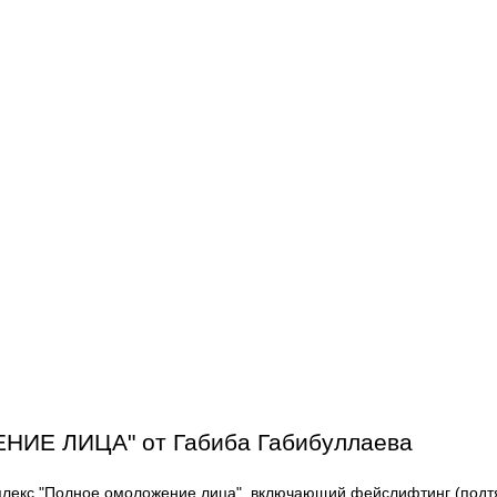
НИЕ ЛИЦА" от Габиба Габибуллаева
плекс "Полное омоложение лица", включающий фейслифтинг (подтя