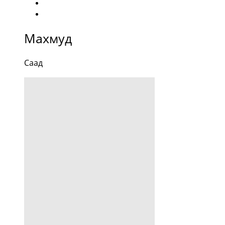
Махмуд
Саад