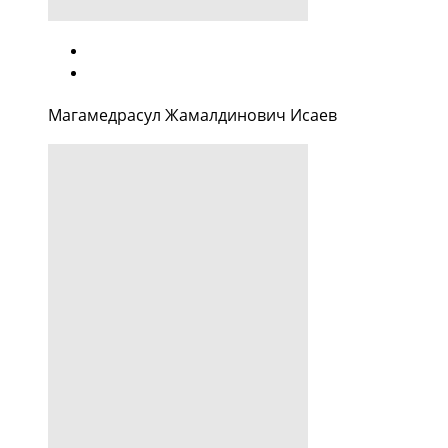
Магамедрасул Жамалдинович Исаев