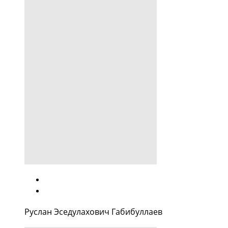
Руслан Эседулахович Габибуллаев