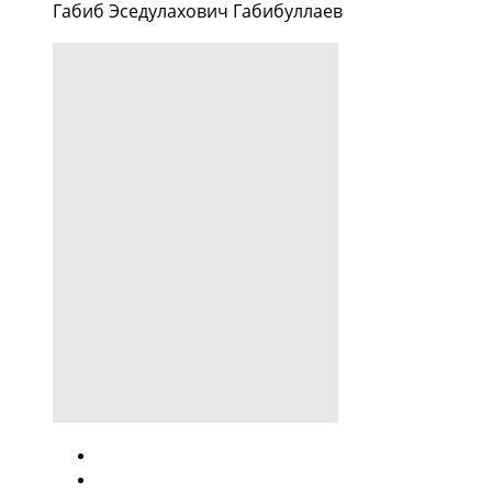
Габиб Эседулахович Габибуллаев