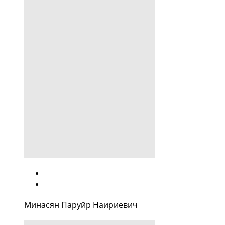
Минасян Паруйр Наириевич