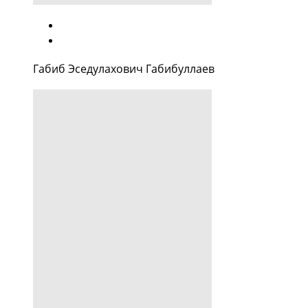
Габиб Эседулахович Габибуллаев