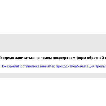
бходимо записаться на прием посредством форм обратной с
ы
Показания
Противопоказания
Как проходит
Реабилитация
Преим