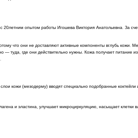
г с 20летним опытом работы Игошева Виктория Анатольевна. За сч
отому что они не доставляют активные компоненты вглубь кожи. М
но — туда, где они действительно нужны. Кожа получает питание 
.
слои кожи (мезодерму) вводят специально подобранные коктейли и
ллагена и эластина, улучшает микроциркуляцию, насыщает клетки