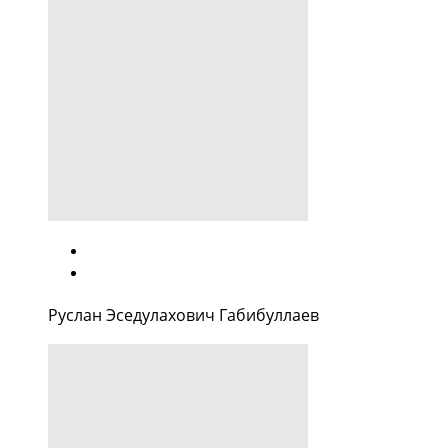
Руслан Эседулахович Габибуллаев