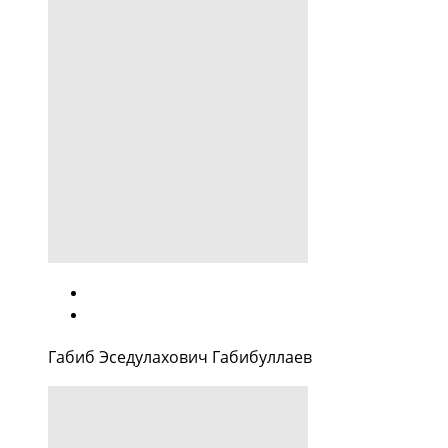
Габиб Эседулахович Габибуллаев