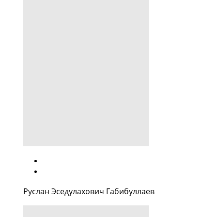
Руслан Эседулахович Габибуллаев