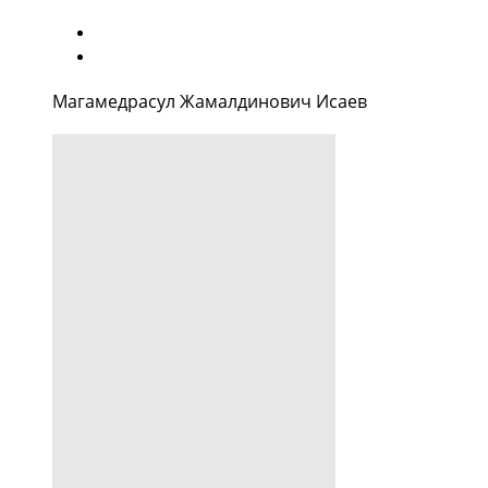
Магамедрасул Жамалдинович Исаев