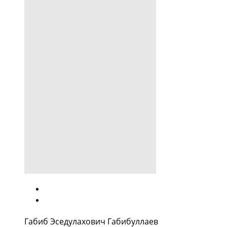
Габиб Эседулахович Габибуллаев