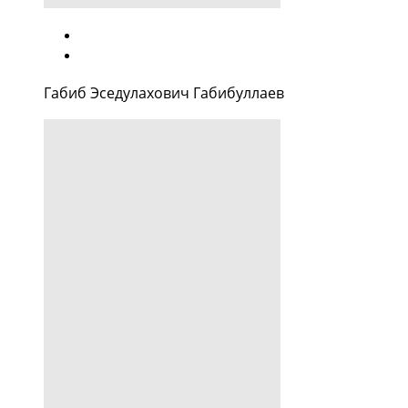
Габиб Эседулахович Габибуллаев