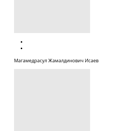
Магамедрасул Жамалдинович Исаев