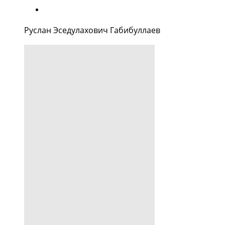
Руслан Эседулахович Габибуллаев