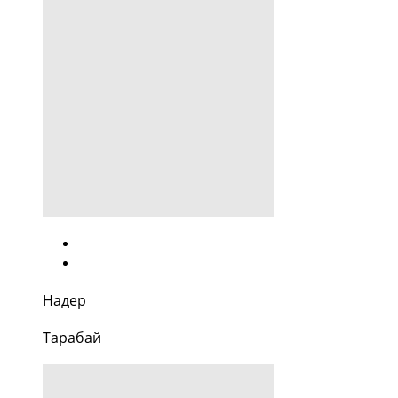
Надер
Тарабай