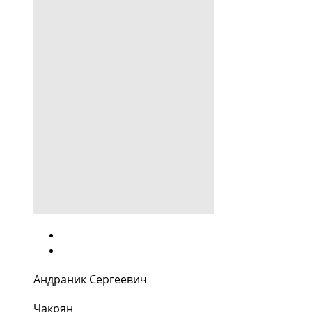
Андраник Сергеевич
Чакрян