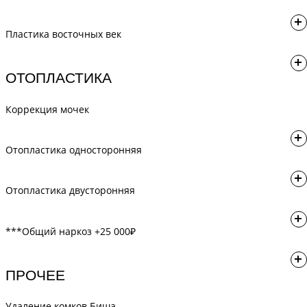
Трансконъюктивальная блефаропластика - 135 000₽
Пластика восточных век
Пластика восточных век - 130 000₽
ОТОПЛАСТИКА
Коррекция мочек
Коррекция мочек - 50 000₽
Отопластика односторонняя
Отопластика односторонняя (коррекция ушной раковины) -
Отопластика двусторонняя
70 000₽
Отопластика двусторонняя (коррекция ушных раковин) - 120
***Общий наркоз +25 000₽
000₽
ПРОЧЕЕ
Удаление комков Биша