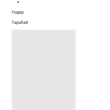
Надер
Тарабай