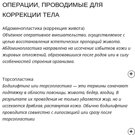
ОПЕРАЦИИ, ПРОВОДИМЫЕ ДЛЯ
Коррекция соска (двусторонняя) (3 категория) - 71 000₽
Коррекция втянутости соска под местной анестезией c двух
КОРРЕКЦИИ ТЕЛА
сторон -
65 000 ₽
Уменьшение одной ареолы под местной анестезией -
65 000 ₽
Абдоминопластика (коррекция живота)
Коррекция соска (односторонняя) (1 категория) - 36 000₽
Объёмное оперативное вмешательство, осуществляемое с
Уменьшение двух ареол -
90 000 ₽
целью восстановления эстетических пропорций живота.
Абдоминопластика направлена на иссечение избытков кожи и
Коррекция соска (односторонняя) (2 категория) - 46 000₽
Общий наркоз -
25 000 ₽
жировых отложений, образовавшихся после родов или в силу
особенностей строения организма.
Коррекция соска (односторонняя) (3 категория) - 55 000₽
Миниабдоминопластика (пластика живота без переноса
Торсопластика
пупка) -
200 000 ₽
Бодилифтинг или торсопластика — эти термины означают
1-я категория сложности
подтяжку в области поясницы, живота, бедер, ягодиц. В
результате их проведения не только удаляется жир, но и
иссекается дряблая, растянутая кожа. Обычно бодилифтинг
Полная абдоминопластика (пластика живота с переносом
проводится совместно с липосакцией или сразу после
пупка) -
450 000 ₽
торсопластики