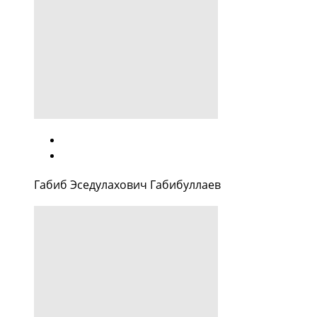
Габиб Эседулахович Габибуллаев