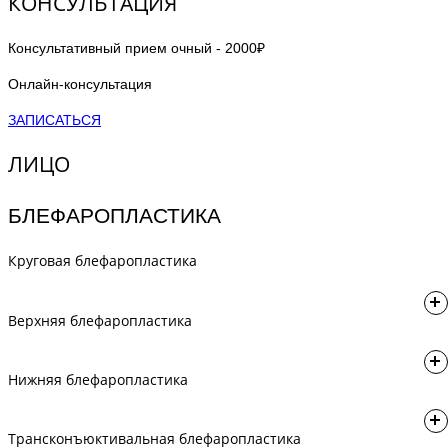
КОНСУЛЬТАЦИЯ
Консультативный прием очный - 2000₽
Онлайн-консультация
ЗАПИСАТЬСЯ
ЛИЦО
БЛЕФАРОПЛАСТИКА
Круговая блефаропластика
Блефаропластика верхних и нижних век (общий наркоз) - 185
Верхняя блефаропластика
000₽
Блефаропластика верхних век м/а - 108 000₽
Нижняя блефаропластика
Блефаропластика нижних век общий наркоз - 110 000₽
Трансконъюктивальная блефаропластика