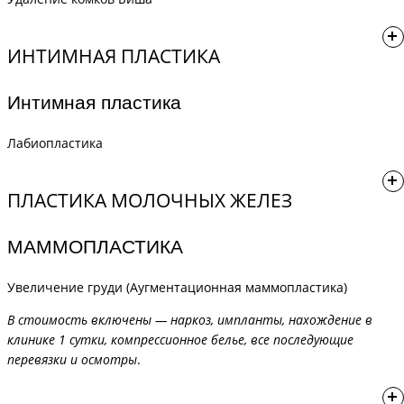
Удаление комков Биша - 140 000₽
ИНТИМНАЯ ПЛАСТИКА
Интимная пластика
***Общий наркоз +25 000₽
Лабиопластика
Лабиопластика - ОТ 75 000 ₽ ДО 150 000 ₽
ПЛАСТИКА МОЛОЧНЫХ ЖЕЛЕЗ
МАММОПЛАСТИКА
Увеличение груди (Аугментационная маммопластика)
В стоимость включены — наркоз, импланты, нахождение в
клинике 1 сутки, компрессионное белье, все последующие
перевязки и осмотры
.
Увеличение молочных желез круглыми имплантами -
ОТ 299