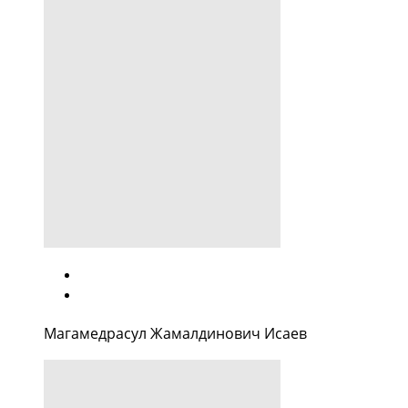
Магамедрасул Жамалдинович Исаев