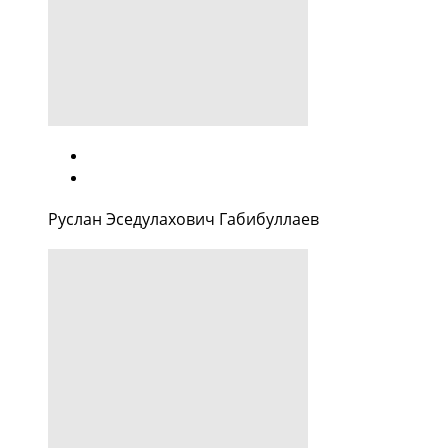
Руслан Эседулахович Габибуллаев