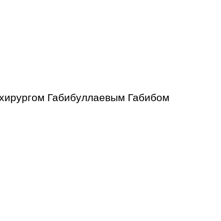
 хирургом Габибуллаевым Габибом